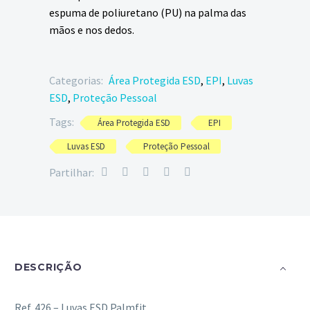
espuma de poliuretano (PU) na palma das
mãos e nos dedos.
Categorias:
Área Protegida ESD
,
EPI
,
Luvas
ESD
,
Proteção Pessoal
Tags:
Área Protegida ESD
EPI
Luvas ESD
Proteção Pessoal
Partilhar:
DESCRIÇÃO
Ref. 426 – Luvas ESD Palmfit